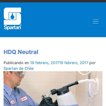
HDQ Neutral
Publicando en
19 febrero, 2017
19 febrero, 2017
por
Spartan de Chile