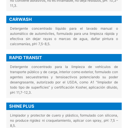
no contiene abrasivos, no es inflamable, no deja residuos, pH: 10,3-
11,3.
CARWASH
Detergente concentrado líquido para el lavado manual o
automático de automóviles, formulado para una limpieza rápida y
efectiva sin dejar rayas o marcas de agua, dañar pintura o
calcomanías, pH: 7,5-8,5.
RAPID TRANSIT
Detergente concentrado para la limpieza de vehículos de
transporte público y de carga, interior como exterior, formulado con
agentes secuestrantes y tensioactivos potenciando su poder
desengrasante, autorizado por el USDA, como A1 “limpiador de
todo tipo de superficies” y certificación Kosher, aplicación diluido,
pH: 11,7-12,3.
SHINE PLUS
Limpiador y protector de cuero y plástico, formulado con silicona,
no produce rigidez ni craquelamiento, aplicar con spray, pH: 7,5 –
8,5.