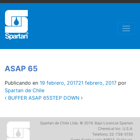
ASAP 65
Publicando en
19 febrero, 2017
21 febrero, 2017
por
Spartan de Chile
Post
BUFFER ASAP 65
STEP DOWN
navigation
Spartan de Chile Ltda. © 2019. Bajo Licencia Spartan
Chemical Inc. U.S.A.
Telefono: 22-738-5150
Cerro Santa Lucía #9873, Quilicura.