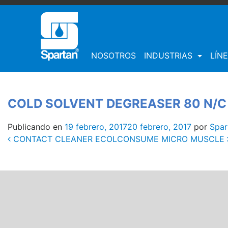
NOSOTROS
INDUSTRIAS
LÍN
COLD SOLVENT DEGREASER 80 N/C
Publicando en
19 febrero, 2017
20 febrero, 2017
por
Spar
Post
CONTACT CLEANER ECOL
CONSUME MICRO MUSCLE
navigation