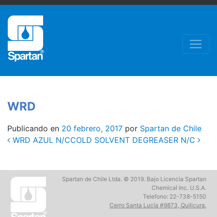
WRD
Publicando en
20 febrero, 2017
por
Spartan de Chile
Post
WRD AZUL N/C
COLD SOLVENT DEGREASER N/C
navigation
Spartan de Chile Ltda. © 2019. Bajo Licencia Spartan
Chemical Inc. U.S.A.
Telefono: 22-738-5150
Cerro Santa Lucía #9873, Quilicura.