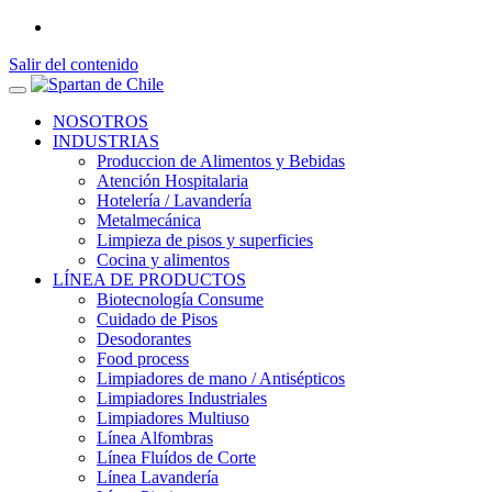
Salir del contenido
NOSOTROS
INDUSTRIAS
Produccion de Alimentos y Bebidas
Atención Hospitalaria
Hotelería / Lavandería
Metalmecánica
Limpieza de pisos y superficies
Cocina y alimentos
LÍNEA DE PRODUCTOS
Biotecnología Consume
Cuidado de Pisos
Desodorantes
Food process
Limpiadores de mano / Antisépticos
Limpiadores Industriales
Limpiadores Multiuso
Línea Alfombras
Línea Fluídos de Corte
Línea Lavandería