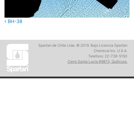
Post
BH-38
navigation
Spartan de Chile Ltda. © 2019. Bajo Licencia Spartan
Chemical Inc. U.S.A.
Telefono: 22-738-5150
Cerro Santa Lucía #9873, Quilicura.