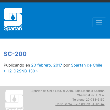
SC-200
Publicando en
20 febrero, 2017
por
Spartan de Chile
Post
H2-D2
SNB-130
navigation
Spartan de Chile Ltda. © 2019. Bajo Licencia Spartan
Chemical Inc. U.S.A.
Telefono: 22-738-5150
Cerro Santa Lucía #9873, Quilicura.