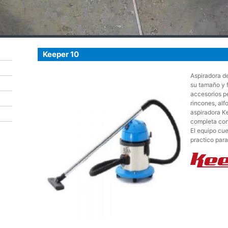
Keeper 10
Aspiradora de
su tamaño y f
accesorios pe
rincones, alf
aspiradora Ke
completa con
El equipo cuen
practico para